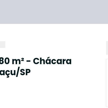
080 m² - Chácara
uaçu/SP