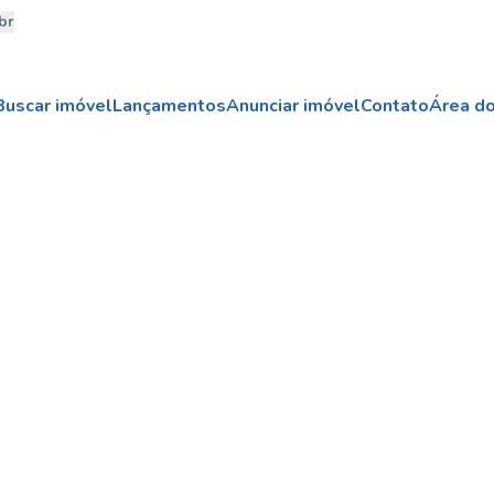
br
Buscar imóvel
Lançamentos
Anunciar imóvel
Contato
Área do