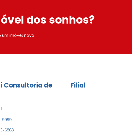
móvel dos sonhos?
e um imóvel novo
i Consultoria de
Filial
J
1-9999
33-6863