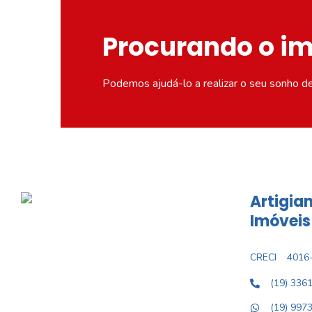
Procurando o i
Podemos ajudá-lo a realizar o seu sonho d
Artigian
Imóveis
CRECI
4016-
(19) 336
(19) 997