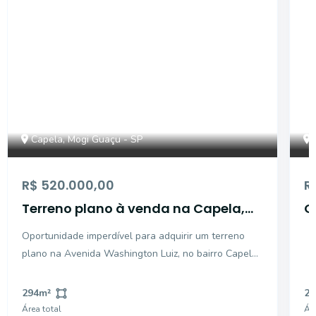
Capela, Mogi Guaçu - SP
R$ 520.000,00
R
Terreno plano à venda na Capela,
O
Mogi Guaçu
C
Oportunidade imperdível para adquirir um terreno
plano na Avenida Washington Luiz, no bairro Capela
em Mogi Guaçu. Com uma área total de 294 m², este
lote apresenta condições ideais para o seu projeto.
294
m²
23
Não perca a chance de construir o lugar dos seus
Área total
Áre