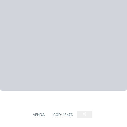
TERRENO
VENDA
CÓD:
15476