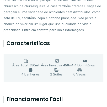
lazer na piscina e no amplo quintal, ou desfrute de um bom
churrasco na churrasqueira. A casa também oferece 6 vagas de
garagem e uma variedade de ambientes bem distribuídos, como
sala de TV, escritório, copa e cozinha planejada. Não perca a
chance de viver em um lugar que une qualidade de vida e
praticidade. Entre em contato para mais informações!
Características
Área Total
650
m²
Área Privativa
450
m²
4
Dormitório
s
4
Banheiro
s
2
Suíte
s
6
Vaga
s
Financiamento Fácil