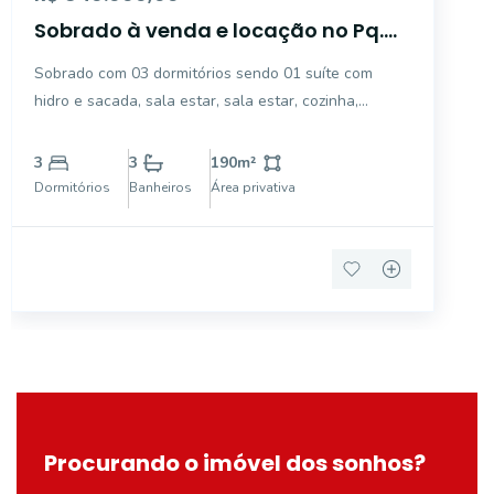
Sobrado à venda e locação no Pq.
Guainco
Sobrado com 03 dormitórios sendo 01 suíte com
hidro e sacada, sala estar, sala estar, cozinha,
banheiro social, área de serviço coberta. Área de
lazer com churrasqueira e piscina, banheiro externo.
3
3
190
m²
Garagem para 02 carros, portão eletrônico, cerca
Dormitórios
Banheiros
Área privativa
elétrica
Procurando o imóvel dos sonhos?