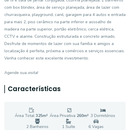
de tv e sala de jantar conjugada, cozinha planejada, 2 banheiros
com box blindex, área de serviço planejada, área de lazer com
churrasqueira, playground, canil, garagem para 4 autos e entrada
para mais 2, piso cerâmico na parte inferior e assoalho de
madeira na parte superior, portão eletrônico, cerca elétrica,
CCTV e alarme. Construção estruturada e concreto armado.
Desfrute de momentos de lazer com sua família e amigos a
localização é perfeita, próxima a comércios e serviços essenciais.
Venha conhecer este excelente investimento.
Agende sua visita!
Características
Área Total
325
m²
Área Privativa
260
m²
3
Dormitório
s
2
Banheiro
s
1
Suíte
6
Vaga
s