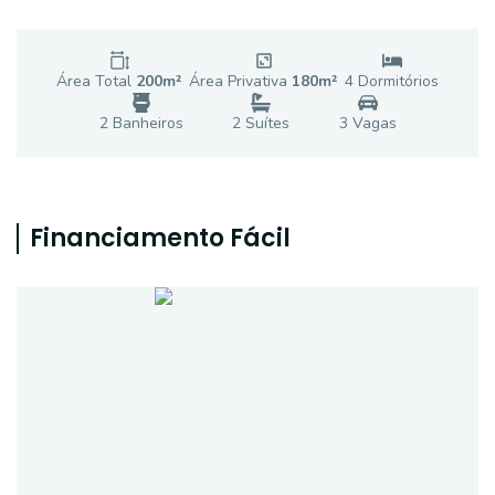
Área Total
200
m²
Área Privativa
180
m²
4
Dormitório
s
2
Banheiro
s
2
Suíte
s
3
Vaga
s
Financiamento Fácil