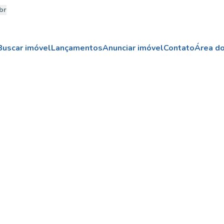
br
Buscar imóvel
Lançamentos
Anunciar imóvel
Contato
Área do