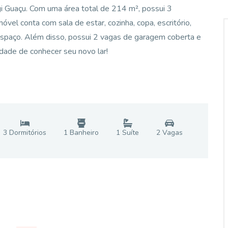
gi Guaçu. Com uma área total de 214 m², possui 3
móvel conta com sala de estar, cozinha, copa, escritório,
espaço. Além disso, possui 2 vagas de garagem coberta e
idade de conhecer seu novo lar!
3
Dormitório
s
1
Banheiro
1
Suíte
2
Vaga
s