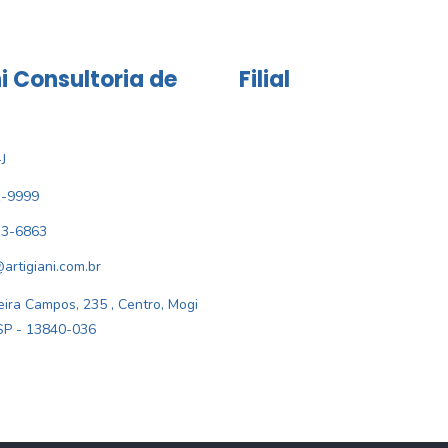
i Consultoria de
Filial
J
1-9999
33-6863
@artigiani.com.br
ira Campos, 235 , Centro, Mogi
SP - 13840-036