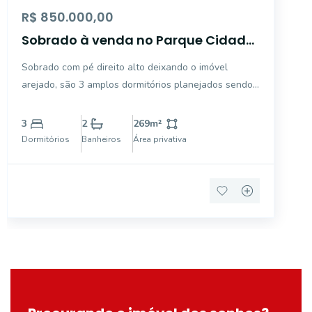
R$ 850.000,00
Sobrado à venda no Parque Cidade
Nova - Mogi Guaçu/SP.
Sobrado com pé direito alto deixando o imóvel
arejado, são 3 amplos dormitórios planejados sendo
um deles suíte com jacuzzi, sala integrada com a sala
de jantar, cozinha planejada com dispensa, banheiro
3
2
269
m²
social, área de lazer com churrasqueira, banheiro e
Dormitórios
Banheiros
Área privativa