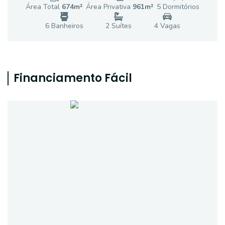
Área Total
674
m²
Área Privativa
961
m²
5
Dormitório
s
6
Banheiro
s
2
Suíte
s
4
Vaga
s
Financiamento Fácil