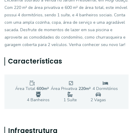
Excelente sobrado à venda no Jardim Presidente, em Mogi Guaçu.
Com 220 m² de área privativa e 600 m² de área total, este imóvel
possui 4 dormitórios, sendo 1 suíte, e 4 banheiros sociais. Conta
com uma ampla cozinha, copa, área de serviço e uma agradável
sacada. Desfrute de momentos de lazer em sua piscina e
aproveite as comodidades do condomínio, como churrasqueira e
garagem coberta para 2 veículos. Venha conhecer seu novo lar!
Características
Área Total
600
m²
Área Privativa
220
m²
4
Dormitório
s
4
Banheiro
s
1
Suíte
2
Vaga
s
Infraestrutura