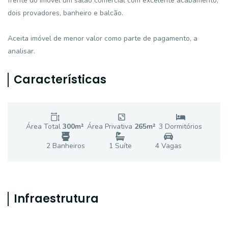
frente do imóvel um salão comercial com excelente acabamento,
dois provadores, banheiro e balcão.
Aceita imóvel de menor valor como parte de pagamento, a
analisar.
Características
Área Total
300
m²
Área Privativa
265
m²
3
Dormitório
s
2
Banheiro
s
1
Suíte
4
Vaga
s
Infraestrutura