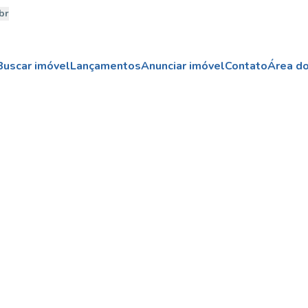
br
Buscar imóvel
Lançamentos
Anunciar imóvel
Contato
Área do