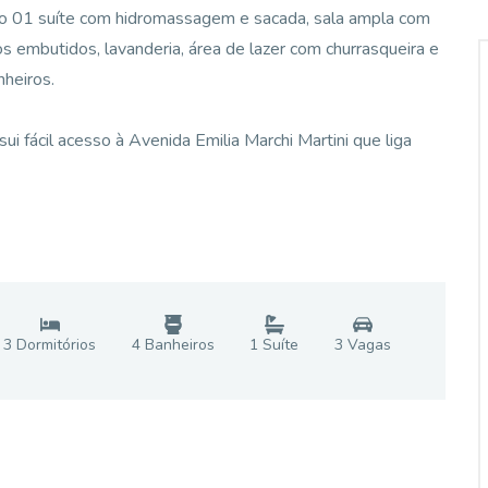
do 01 suíte com hidromassagem e sacada, sala ampla com
os embutidos, lavanderia, área de lazer com churrasqueira e
heiros.
i fácil acesso à Avenida Emilia Marchi Martini que liga
3
Dormitório
s
4
Banheiro
s
1
Suíte
3
Vaga
s