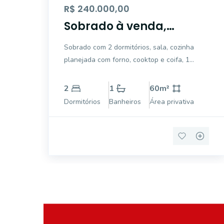
R$ 240.000,00
Sobrado à venda,
Chácara Pantanal do
Sobrado com 2 dormitórios, sala, cozinha
Engenho velho - Mogi
planejada com forno, cooktop e coifa, 1
Guaçu.
banheiro, área de serviço, 1 vaga de
garagem.
2
1
60
m²
Dormitórios
Banheiros
Área privativa