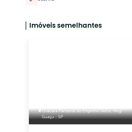
Imóveis semelhantes
14569
Chacara Pantanal do Engenho Velho, Mogi
Guaçu - SP