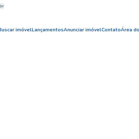
br
Buscar imóvel
Lançamentos
Anunciar imóvel
Contato
Área do