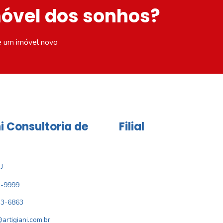
móvel dos sonhos?
e um imóvel novo
i Consultoria de
Filial
J
1-9999
33-6863
@artigiani.com.br