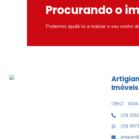
Procurando o i
Podemos ajudá-lo a realizar o seu sonho d
Artigian
Imóveis
CRECI
4016-
(19) 336
(19) 997
artigiani