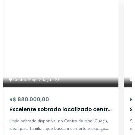
18287
Centro, Mogi Guaçu - SP
R$ 880.000,00
R
Excelente sobrado localizado centro
Sobrad
de Mogi Guaçu
M
Lindo sobrado disponível no Centro de Mogi Guaçu,
So
ideal para famílias que buscam conforto e espaço.
em