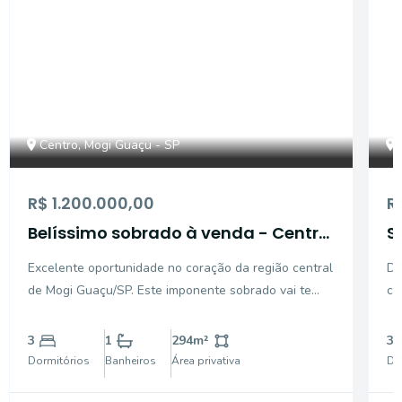
Centro, Mogi Guaçu - SP
R$ 1.200.000,00
R
Belíssimo sobrado à venda - Centro
S
- Mogi Guaçu/SP.
d
Excelente oportunidade no coração da região central
De
c
de Mogi Guaçu/SP. Este imponente sobrado vai te
co
surpreender! Oferece uma combinação perfeita de
of
conforto e funcionalidade, ideal para sua família.
pa
3
1
294
m²
3
Aproveite os benefícios da proximidade de
do
Dormitórios
Banheiros
Área privativa
Do
comércios,
ba