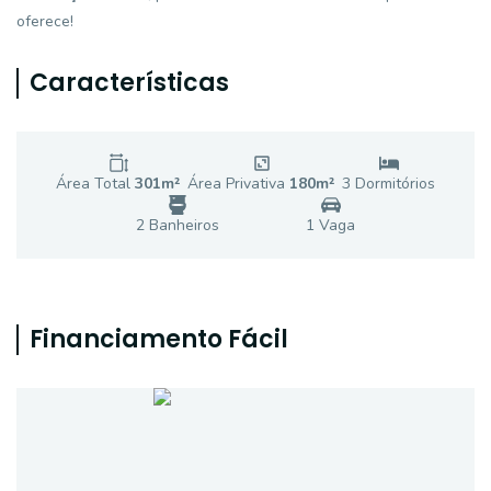
oferece!
Características
Área Total
301
m²
Área Privativa
180
m²
3
Dormitório
s
2
Banheiro
s
1
Vaga
Financiamento Fácil