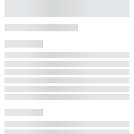
Casa 5 Dormitórios e Jacuzzi -
Jurerê
Jurerê Internacional, Florianópolis - SC