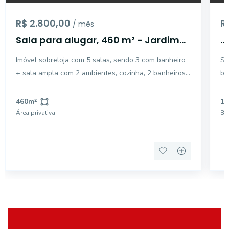
R$ 2.800,00
R
/ mês
Sala para alugar, 460 m² - Jardim
...
Santo Antônio - Mogi Guaçu/SP
Imóvel sobreloja com 5 salas, sendo 3 com banheiro
Sa
+ sala ampla com 2 ambientes, cozinha, 2 banheiros.
ba
Nos fundos, área com pia, área de serviço e
banheiro, sem garagem.
460
m²
1
Área privativa
Ba