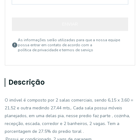
ENVIAR
As informações serão utilizadas para que a nossa equipe
possa entrar em contato de acordo com a
política de privacidade e termos de serviço
Descrição
O imóvel é composto por 2 salas comerciais, sendo 6,15 x 3,60 =
21,52 e outra medindo 27,44 mts,. Cada sala possui móveis
planejados, em uma delas pia, nesse predio faz parte , cozinha,
recepção, escada, corredor e 2 banheiros, 2 vagas. Tem a
porcentagem de 27.5% do predio toral .
.Possui ar condicionado, 2 vags de garagem.