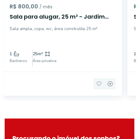
R$ 800,00
R
/ mês
Sala para alugar, 25 m² - Jardim
S
Centenário - Mogi Guaçu/SP
C
Sala ampla, copa, wc, área construída 25 m².
Sa
1
25
m²
1
Banheiros
Área privativa
Ba
Procurando o imóvel dos sonhos?