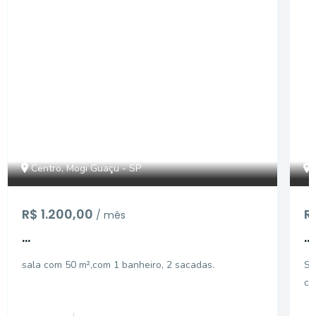
SA0403
Centro, Mogi Guaçu - SP
R$ 1.200,00
R
/ mês
...
...
sala com 50 m²,com 1 banheiro, 2 sacadas.
Sa
co
co