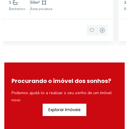
1
50
m²
1
Banheiros
Área privativa
Ba
Procurando o imóvel dos sonhos?
Podemos ajudá-lo a realizar o seu sonho de um imóvel
novo
Explorar Imóveis