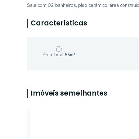
Sala com 02 banheiros, piso cerâmico, área constru
Características
Área Total
55
m²
Imóveis semelhantes
SA0403