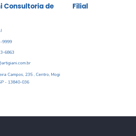
i Consultoria de
Filial
J
1-9999
33-6863
@artigiani.com.br
ira Campos, 235 , Centro, Mogi
SP - 13840-036