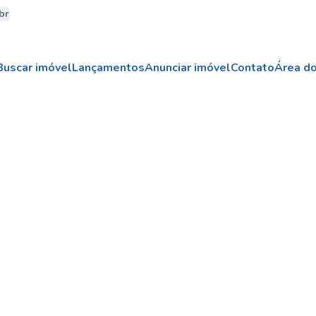
br
Buscar imóvel
Lançamentos
Anunciar imóvel
Contato
Área do