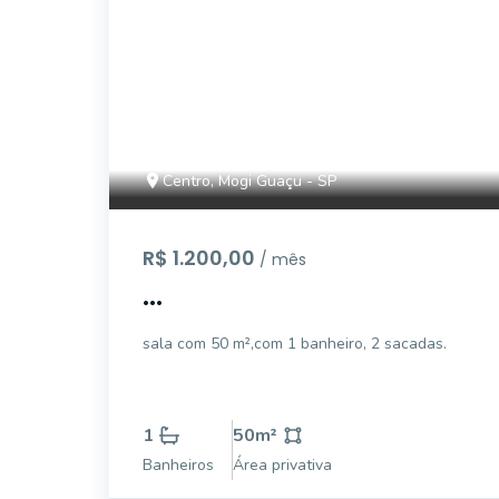
Centro, Mogi Guaçu - SP
R$ 1.200,00
/ mês
...
sala com 50 m²,com 1 banheiro, 2 sacadas.
1
50
m²
Banheiros
Área privativa