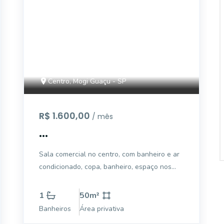
Centro, Mogi Guaçu - SP
R$ 1.600,00
/ mês
...
Sala comercial no centro, com banheiro e ar
condicionado, copa, banheiro, espaço nos
fundos com jardim.
1
50
m²
Banheiros
Área privativa