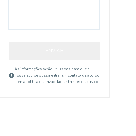
Centro, Mogi Guaçu - SP
ENVIAR
As informações serão utilizadas para que a
R$ 800,00
R$
/ mês
nossa equipe possa entrar em contato de acordo
Sala para alugar, 30 m²
S
com a
política de privacidade e termos de serviço
- Centro - Mogi
l
Sala 30m², com divisórias formando 03 salas,
Sal
Guaçu/SP
G
com 01 banheiro.
cer
com
1
30
m²
20
Banheiros
Área privativa
Áre