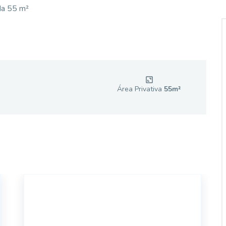
ída 55 m²
Área Privativa
55
m²
18400