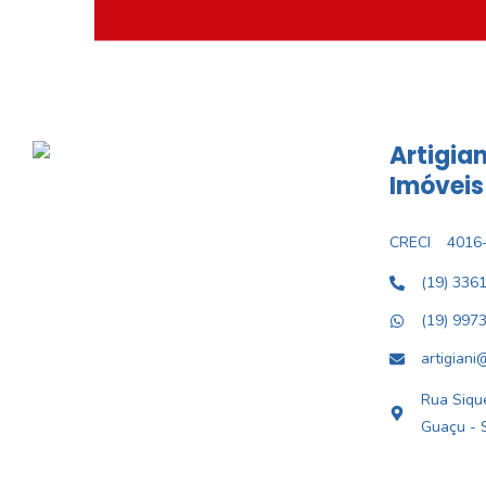
Artigian
Imóveis
CRECI
4016-
(19) 336
(19) 997
artigiani
Rua Sique
Guaçu - 