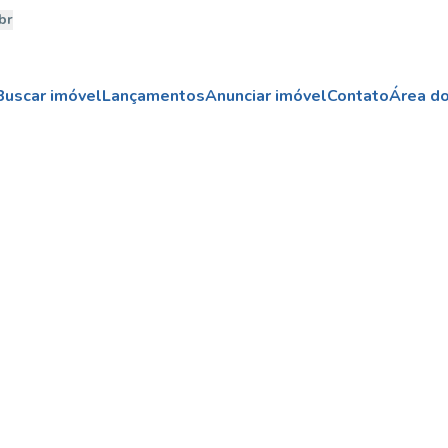
br
Buscar imóvel
Lançamentos
Anunciar imóvel
Contato
Área do