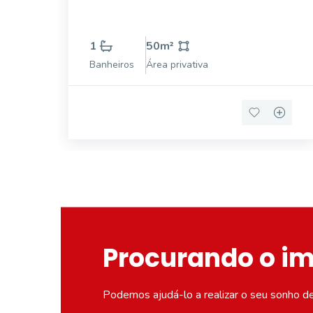
1
50
m²
Banheiros
Área privativa
Procurando o i
Podemos ajudá-lo a realizar o seu sonho d