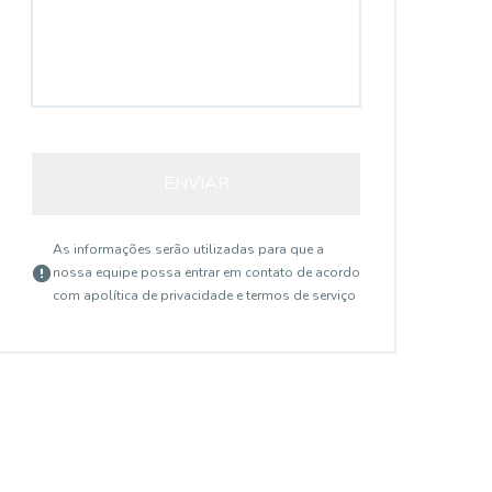
SA0211
ENVIAR
As informações serão utilizadas para que a
nossa equipe possa entrar em contato de acordo
com a
política de privacidade e termos de serviço
Centro, Mogi Guaçu - SP
R$ 800,00
R$
/ mês
Sala para alugar, 30 m²
S
- Centro - Mogi
l
Sala 30m², com divisórias formando 03 salas,
Sal
Guaçu/SP
G