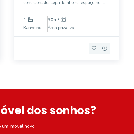
condicionado, copa, banheiro, espaço nos
fundos com jardim.
1
50
m²
Banheiros
Área privativa
móvel dos sonhos?
e um imóvel novo