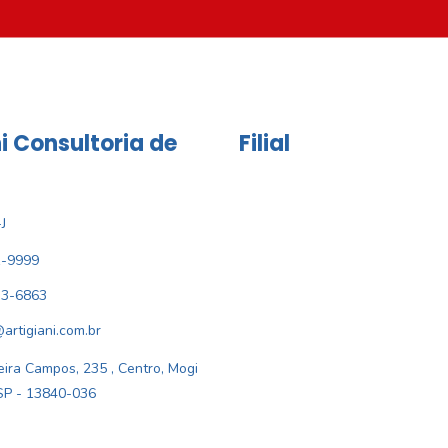
i Consultoria de
Filial
J
1-9999
33-6863
@artigiani.com.br
ira Campos, 235 , Centro, Mogi
SP - 13840-036