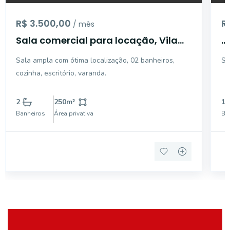
R$ 3.500,00
R
/ mês
Sala comercial para locação, Vila
...
Pinheiro, Mogi Guaçu - SA0410.
Sala ampla com ótima localização, 02 banheiros,
Sa
cozinha, escritório, varanda.
2
250
m²
1
Banheiros
Área privativa
Ba