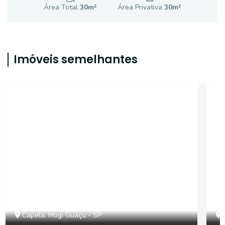
Área Total
30
m²
Área Privativa
30
m²
Imóveis semelhantes
SA0410
Capela, Mogi Guaçu - SP