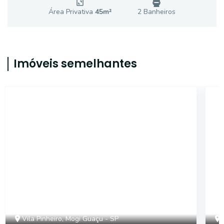
Área Privativa
45
m²
2
Banheiro
s
Imóveis semelhantes
SL2111
Vila Pinheiro, Mogi Guaçu - SP