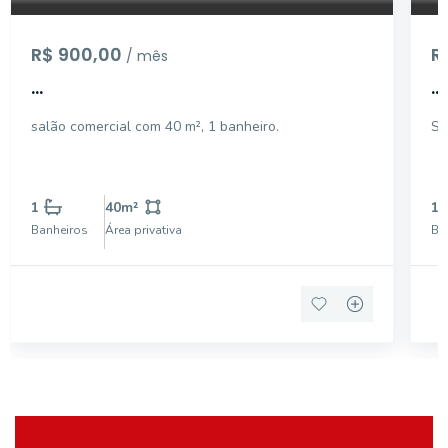
R$ 900,00
R
/ mês
...
...
salão comercial com 40 m², 1 banheiro.
Sa
1
40
m²
1
Banheiros
Área privativa
Ba