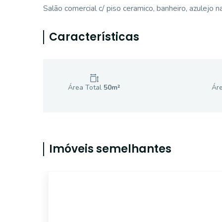
Salão comercial c/ piso ceramico, banheiro, azulejo n
Características
Área Total
50
m²
Áre
Imóveis semelhantes
SL0560