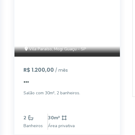
Vila Paraíso, Mogi Guaçu - SP
R$ 1.200,00
/ mês
...
Salão com 30m², 2 banheiros.
2
30
m²
Banheiros
Área privativa