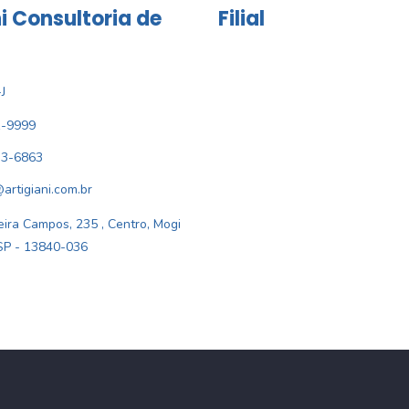
i Consultoria de
Filial
J
1-9999
33-6863
@artigiani.com.br
ira Campos, 235 , Centro, Mogi
SP - 13840-036