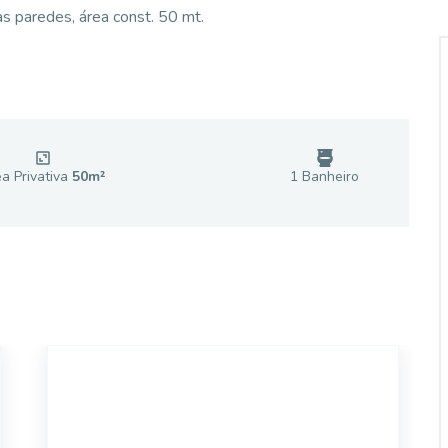
as paredes, área const. 50 mt.
a Privativa
50
m²
1
Banheiro
17693