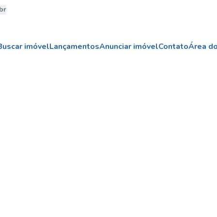
br
Buscar imóvel
Lançamentos
Anunciar imóvel
Contato
Área do