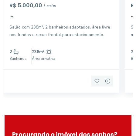
R$ 5.000,00
R
/ mês
...
...
Salão com 238m², 2 banheiros adaptados, área livre
Sa
nos fundos e recuo frontal para estacionamento.
me
2
238
m²
2
Banheiros
Área privativa
Ba
Procurando o imóvel dos sonhos?