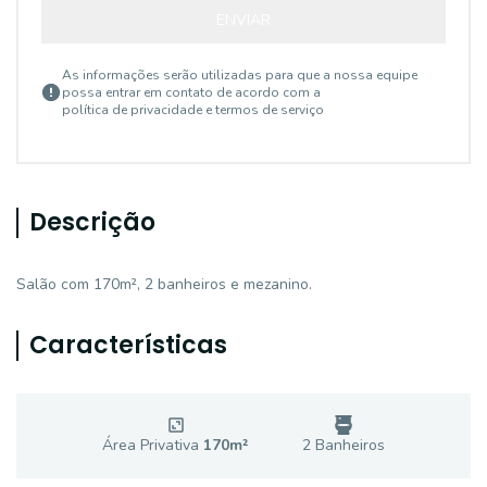
ENVIAR
As informações serão utilizadas para que a nossa equipe
possa entrar em contato de acordo com a
política de privacidade e termos de serviço
Descrição
Salão com 170m², 2 banheiros e mezanino.
Características
Área Privativa
170
m²
2
Banheiro
s