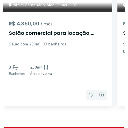
Jardim Centenário, Mogi Guaçu - SP
R$ 4.350,00
R
/ mês
Salão comercial para locação,
S
Jardim Centenário, Mogi Guaçu.
J
Salão com 230m², 03 banheiros
Sa
S
ba
co
pi
3
230
m²
Banheiros
Área privativa