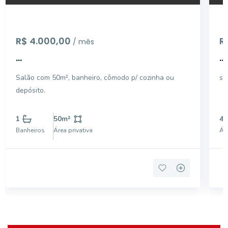
R$ 4.000,00
R
/ mês
...
...
Salão com 50m², banheiro, cômodo p/ cozinha ou
sa
depósito.
1
50
m²
40
Banheiros
Área privativa
Áre