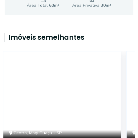
Área Total
60
m²
Área Privativa
30
m²
Imóveis semelhantes
18448
Centro, Mogi Guaçu - SP