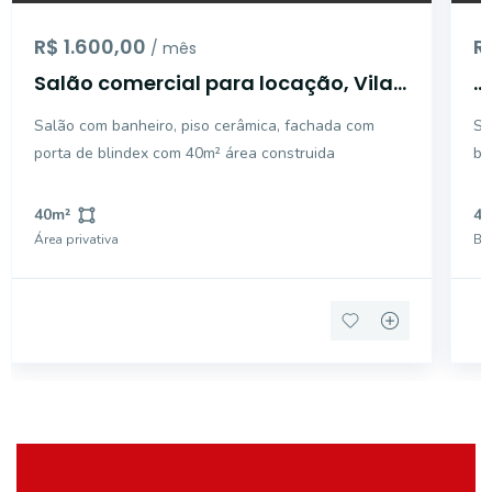
R$ 1.600,00
R
/ mês
Salão comercial para locação, Vila
...
Pinheiro, Mogi Guaçu - SL0074.
Salão com banheiro, piso cerâmica, fachada com
Sa
porta de blindex com 40m² área construida
ba
40
m²
4
Área privativa
Ba