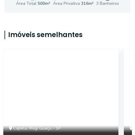
Área Total
500
m²
Área Privativa
316
m²
3
Banheiro
s
Imóveis semelhantes
SL0074
Capela, Mogi Guaçu - SP