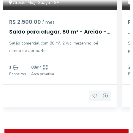
Areião, Mogi Guaçu - SP
R$ 2.500,00
R
/ mês
Salão para alugar, 80 m² - Areião -
...
Mogi Guaçu/SP
Salão comercial com 80 m², 2 wc, mezanino, pé
Sa
direito de aprox. 4m,
pi
1
80
m²
2
Banheiros
Área privativa
Ba