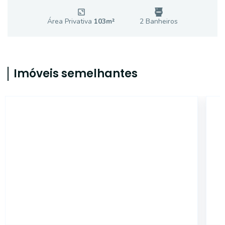
Área Privativa
103
m²
2
Banheiro
s
Imóveis semelhantes
SL2623