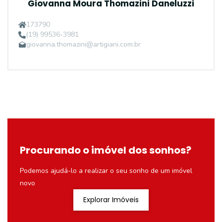
Giovanna Moura Thomazini Daneluzzi
173790
(19) 99536-3981
giovanna.thomazini@artigiani.com.br
Procurando o imóvel dos sonhos?
Podemos ajudá-lo a realizar o seu sonho de um imóvel
novo
Explorar Imóveis