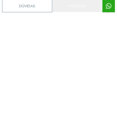
DÚVIDAS
AGENDAR
Imóveis semelhantes
17935
Centro, Mogi Guaçu - SP