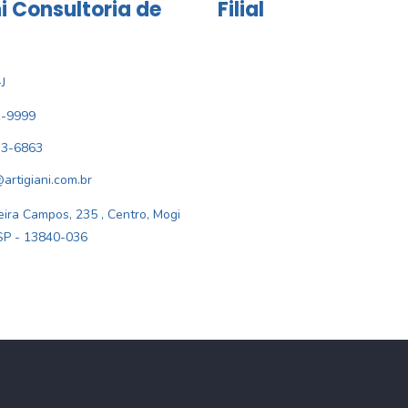
i Consultoria de
Filial
J
1-9999
33-6863
@artigiani.com.br
ira Campos, 235 , Centro, Mogi
SP - 13840-036