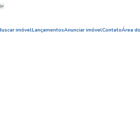
br
Buscar imóvel
Lançamentos
Anunciar imóvel
Contato
Área do