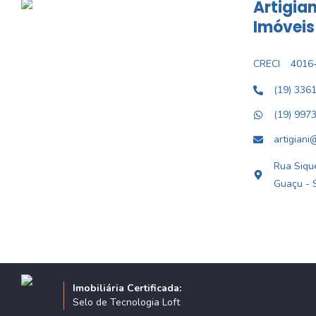
Artigian
Imóveis
CRECI
4016-
(19) 336
(19) 997
artigiani
Rua Sique
Guaçu - 
Imobiliária Certificada:
Selo de Tecnologia Loft