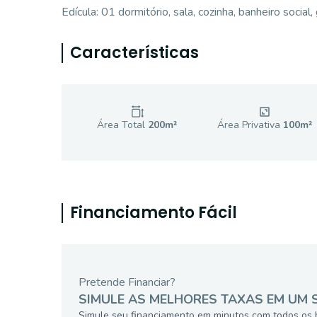
Edícula: 01 dormitório, sala, cozinha, banheiro socia
Características
Área Total
200
m²
Área Privativa
100
m²
Financiamento Fácil
Pretende Financiar?
SIMULE AS MELHORES TAXAS EM UM 
Simule seu financiamento em minutos com todos os 