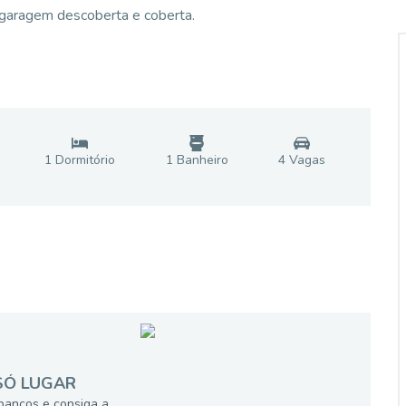
l, garagem descoberta e coberta.
1
Dormitório
1
Banheiro
4
Vaga
s
SÓ LUGAR
bancos e consiga a