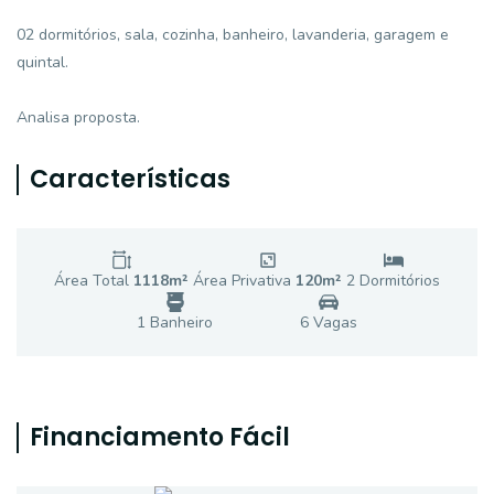
02 dormitórios, sala, cozinha, banheiro, lavanderia, garagem e
quintal.
Analisa proposta.
Características
Área Total
1118
m²
Área Privativa
120
m²
2
Dormitório
s
1
Banheiro
6
Vaga
s
Financiamento Fácil