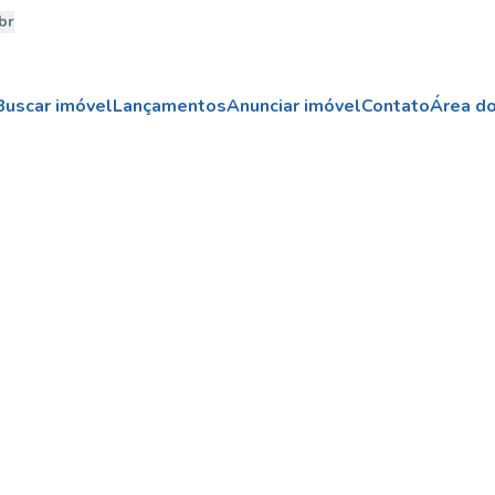
br
Buscar imóvel
Lançamentos
Anunciar imóvel
Contato
Área do