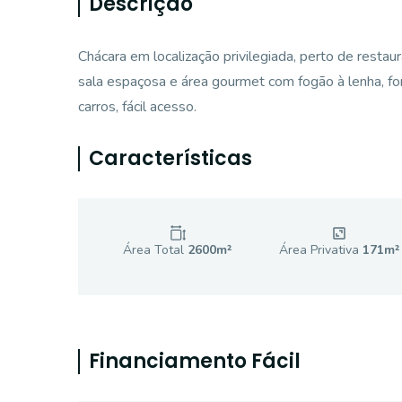
Descrição
Chácara em localização privilegiada, perto de restau
sala espaçosa e área gourmet com fogão à lenha, fo
carros, fácil acesso.
Características
Área Total
2600
m²
Área Privativa
171
m²
Financiamento Fácil