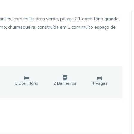
rantes, com muita área verde, possui 01 dormitório grande,
rno, churrasqueira, construída em L com muito espaço de
1
Dormitório
2
Banheiro
s
4
Vaga
s