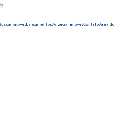
br
Buscar imóvel
Lançamentos
Anunciar imóvel
Contato
Área do