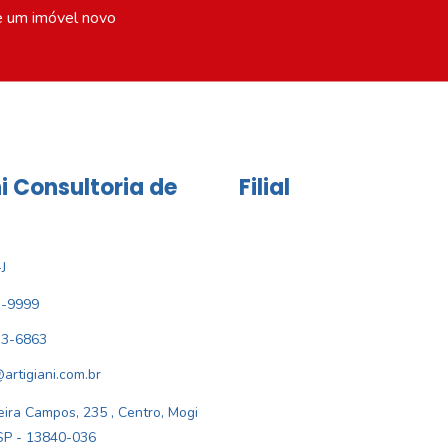
e um imóvel novo
i Consultoria de
Filial
J
1-9999
33-6863
@artigiani.com.br
ira Campos, 235 , Centro, Mogi
SP - 13840-036