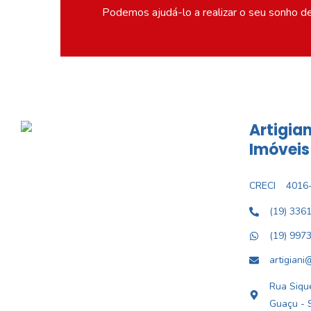
Podemos ajudá-lo a realizar o seu sonho d
Artigian
Imóveis
CRECI
4016-
(19) 336
(19) 997
artigiani
Rua Sique
Guaçu - 