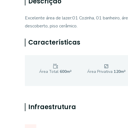
Descrição
Excelente área de lazer:01 Cozinha, 01 banheiro, ár
descoberto, piso cerâmico.
Características
Área Total
600
m²
Área Privativa
120
m²
Infraestrutura