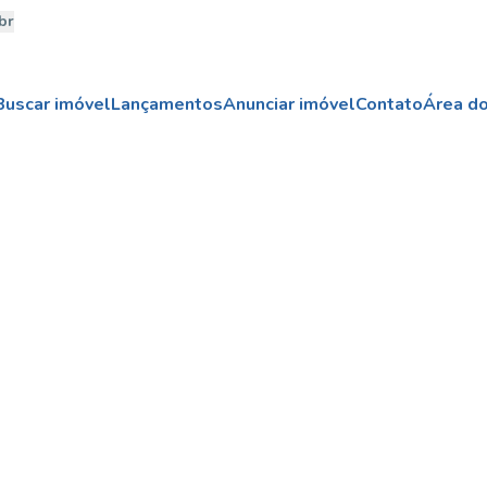
br
Buscar imóvel
Lançamentos
Anunciar imóvel
Contato
Área do