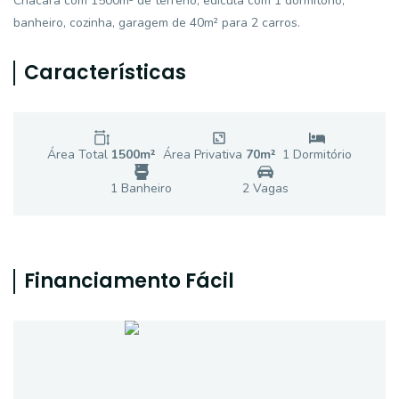
Chácara com 1500m² de terreno, edícula com 1 dormitório,
banheiro, cozinha, garagem de 40m² para 2 carros.
Características
Área Total
1500
m²
Área Privativa
70
m²
1
Dormitório
1
Banheiro
2
Vaga
s
Financiamento Fácil