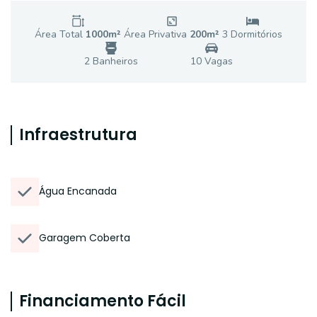
Área Total
1000
m²
Área Privativa
200
m²
3
Dormitório
s
2
Banheiro
s
10
Vaga
s
Infraestrutura
Água Encanada
Garagem Coberta
Financiamento Fácil