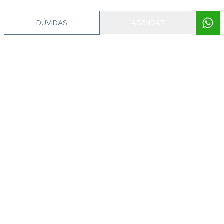
DÚVIDAS
AGENDAR
Imóveis semelhantes
18101