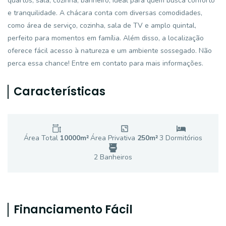
quartos, sala, cozinha, banheiro, ideal para quem busca conforto
e tranquilidade. A chácara conta com diversas comodidades,
como área de serviço, cozinha, sala de TV e amplo quintal,
perfeito para momentos em família. Além disso, a localização
oferece fácil acesso à natureza e um ambiente sossegado. Não
perca essa chance! Entre em contato para mais informações.
Características
Área Total
10000
m²
Área Privativa
250
m²
3
Dormitório
s
2
Banheiro
s
Financiamento Fácil