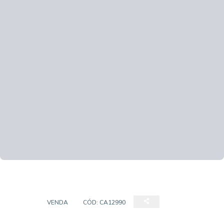
CASA
VENDA
CÓD:
CA12990