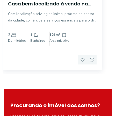
Casa bem localizada à venda na
Vila São João - Mogi Guaçu/SP
Com localização privilegiadíssima, próximo ao centro
da cidade, comércios e serviços essenciais para o dia
a dia, este imóvel é um excelente investimento, ideal
para comércio ou residência. Com 360m2 de terreno
2
1
121
m²
o imóvel conta com casa principal com 02
Dormitórios
Banheiros
Área privativa
Procurando o imóvel dos sonhos?