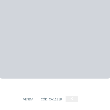
CASA
VENDA
CÓD:
CA11818