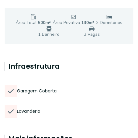
Área Total
500
m²
Área Privativa
130
m²
3
Dormitório
s
1
Banheiro
3
Vaga
s
Infraestrutura
Garagem Coberta
Lavanderia