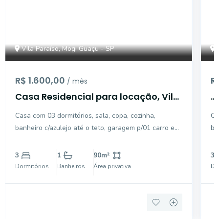
Vila Paraíso, Mogi Guaçu - SP
R$ 1.600,00
R
/ mês
Casa Residencial para locação, Vila
...
Paraíso, Mogi Guaçu - CA9829.
Casa com 03 dormitórios, sala, copa, cozinha,
Ca
banheiro c/azulejo até o teto, garagem p/01 carro e
ba
entrada p/03 carros, área de serviço coberta, pisos
cerâmico e tacos, área construída 90 m².
3
1
90
m²
3
Dormitórios
Banheiros
Área privativa
Do