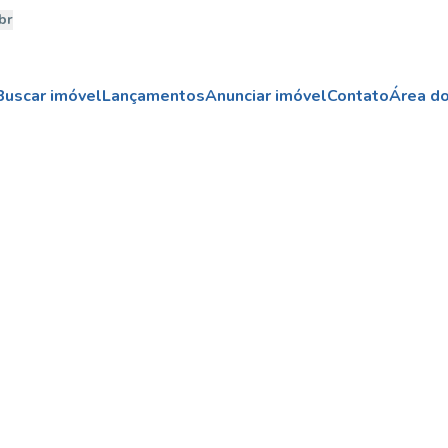
br
Buscar imóvel
Lançamentos
Anunciar imóvel
Contato
Área do