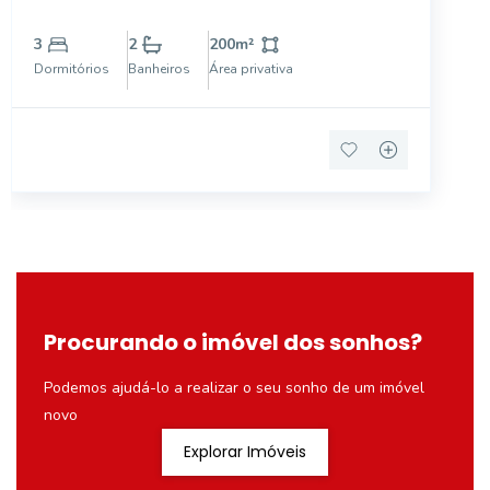
edícula, churrasqueira.
3
2
200
m²
Dormitórios
Banheiros
Área privativa
Procurando o imóvel dos sonhos?
Podemos ajudá-lo a realizar o seu sonho de um imóvel
novo
Explorar Imóveis