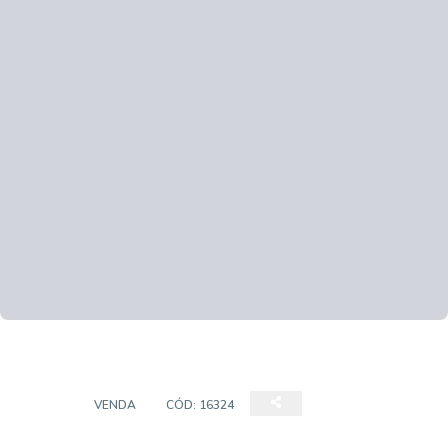
CASA
VENDA
CÓD:
16324