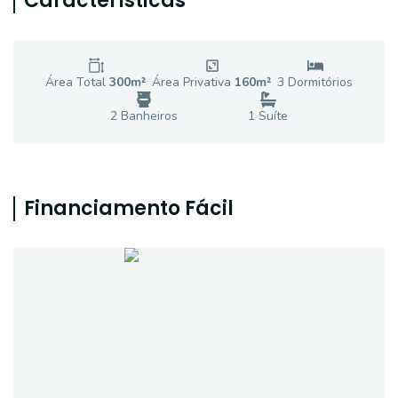
Características
Área Total
300
m²
Área Privativa
160
m²
3
Dormitório
s
2
Banheiro
s
1
Suíte
Financiamento Fácil