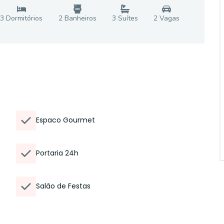
3
Dormitório
s
2
Banheiro
s
3
Suíte
s
2
Vaga
s
Espaco Gourmet
Portaria 24h
Salão de Festas