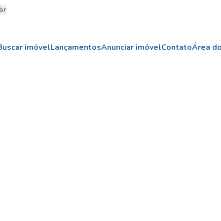
br
Buscar imóvel
Lançamentos
Anunciar imóvel
Contato
Área do