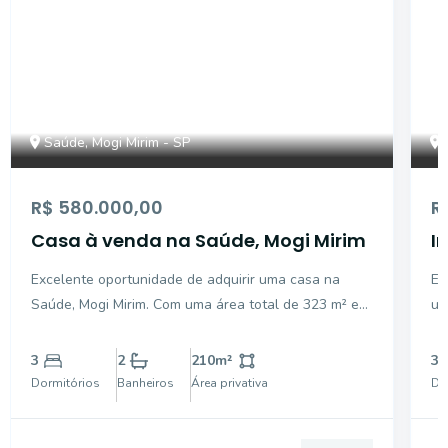
Saúde, Mogi Mirim - SP
R$ 580.000,00
R
Casa à venda na Saúde, Mogi Mirim
I
s
Excelente oportunidade de adquirir uma casa na
En
C
Saúde, Mogi Mirim. Com uma área total de 323 m² e
um
área privativa de 210 m², esta residência conta com 3
e 
dormitórios, sendo 1 suíte, e 2 banheiros sociais.
es
3
2
210
m²
3
Ideal para famílias que buscam conforto e espaço.
re
Dormitórios
Banheiros
Área privativa
Do
Não
la