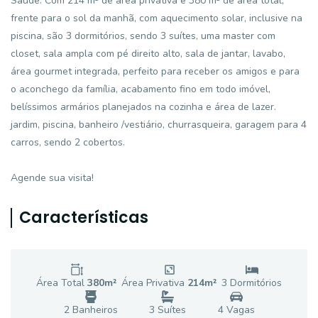
Saúde. Com 214 m² de área privativa e 380 m² de área total,
frente para o sol da manhã, com aquecimento solar, inclusive na
piscina, são 3 dormitórios, sendo 3 suítes, uma master com
closet, sala ampla com pé direito alto, sala de jantar, lavabo,
área gourmet integrada, perfeito para receber os amigos e para
o aconchego da família, acabamento fino em todo imóvel,
belíssimos armários planejados na cozinha e área de lazer.
jardim, piscina, banheiro /vestiário, churrasqueira, garagem para 4
carros, sendo 2 cobertos.
Agende sua visita!
Características
Área Total
380
m²
Área Privativa
214
m²
3
Dormitório
s
2
Banheiro
s
3
Suíte
s
4
Vaga
s