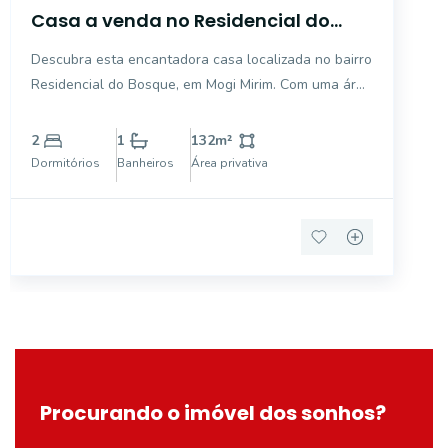
Casa a venda no Residencial do
Bosque - Mogi Mirim/SP.
Descubra esta encantadora casa localizada no bairro
Residencial do Bosque, em Mogi Mirim. Com uma área
privativa de 132 m² e um terreno total de 303 m²,
este imóvel oferece um ótimo potencial para receber
2
1
132
m²
sua família. Situada em um bairro tranquilo e arbo
Dormitórios
Banheiros
Área privativa
Procurando o imóvel dos sonhos?