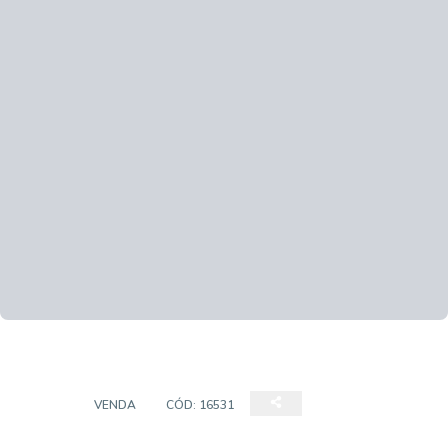
CASA
VENDA
CÓD:
16531