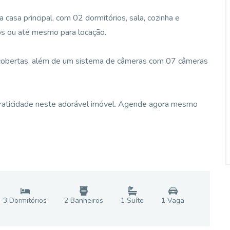
 casa principal, com 02 dormitórios, sala, cozinha e
gos ou até mesmo para locação.
cobertas, além de um sistema de câmeras com 07 câmeras
praticidade neste adorável imóvel. Agende agora mesmo
3
Dormitório
s
2
Banheiro
s
1
Suíte
1
Vaga