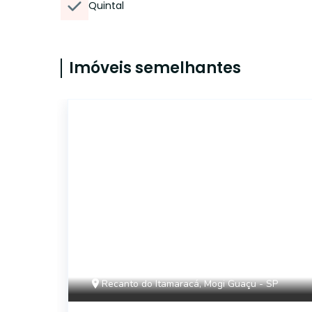
Quintal
Imóveis semelhantes
CA11645
Recanto do Itamaracá, Mogi Guaçu - SP