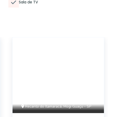
Sala de TV
CA11849
Recanto do Itamaracá, Mogi Guaçu - SP