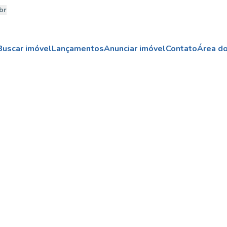
br
Buscar imóvel
Lançamentos
Anunciar imóvel
Contato
Área do